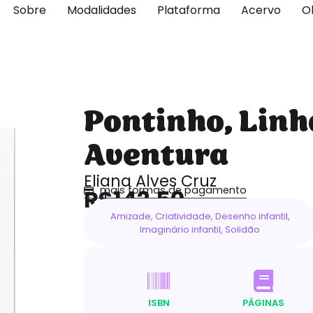
Sobre
Modalidades
Plataforma
Acervo
O
Pontinho, Linh
Aventura
Eliana Alves Cruz
mais formas de pagamento
R$142,50
Amizade
,
Criatividade
,
Desenho infantil
,
Imaginário infantil
,
Solidão
ISBN
PÁGINAS