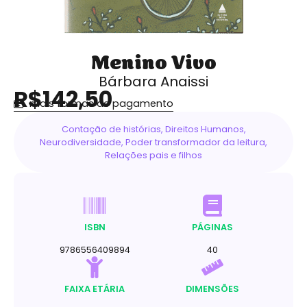
Menino Vivo
Bárbara Anaissi
R$142,50
mais formas de pagamento
Contação de histórias
,
Direitos Humanos
,
Neurodiversidade
,
Poder transformador da leitura
,
Relações pais e filhos
ISBN
PÁGINAS
9786556409894
40
FAIXA ETÁRIA
DIMENSÕES