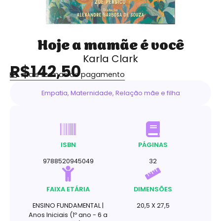
Hoje a mamãe é você
Karla Clark
R$142,50
mais formas de pagamento
Empatia
,
Maternidade
,
Relação mãe e filha
ISBN
PÁGINAS
9788520945049
32
FAIXA ETÁRIA
DIMENSÕES
ENSINO FUNDAMENTAL |
20,5 X 27,5
Anos Iniciais (1º ano - 6 a