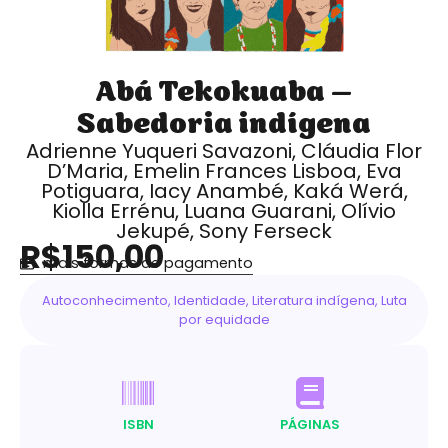
Abá Tekokuaba –
Sabedoria indígena
Adrienne Yuqueri Savazoni, Cláudia Flor
D’Maria, Emelin Frances Lisboa, Eva
Potiguara, Iacy Anambé, Kaká Werá,
Kiolla Errénu, Luana Guarani, Olívio
Jekupé, Sony Ferseck
R$150,00
mais formas de pagamento
Autoconhecimento
,
Identidade
,
Literatura indígena
,
Luta
por equidade
ISBN
PÁGINAS