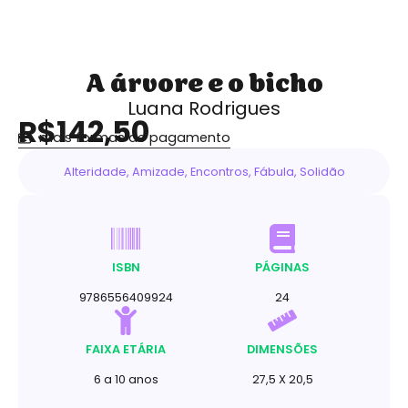
A árvore e o bicho
Luana Rodrigues
R$142,50
mais formas de pagamento
Alteridade
,
Amizade
,
Encontros
,
Fábula
,
Solidão
ISBN
PÁGINAS
9786556409924
24
FAIXA ETÁRIA
DIMENSÕES
6 a 10 anos
27,5 X 20,5