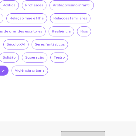
Política
Profissões
Protagonismo infantil
Relação mãe e filha
Relações familiares
as de grandes escritores
Resiliência
Rios
Século XVI
Seres fantásticos
Solidão
Superação
Teatro
rior
Violência urbana