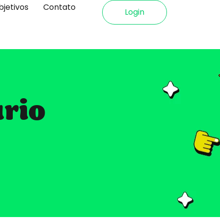
bjetivos
Contato
Login
ário