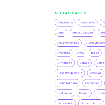
MODALIDADES
Abecedário
Adaptação
Á
Amor
Ancestralidade
Ani
Ativismo político
Autoconfianç
Aventura
Avós
Balão
Brinquedo
Campo
Campo
Conceito de bairro
Conexão
Corpo humano
Corrupção
Dedicação
Desafio
Desenh
Diversidade
Dons e talentos