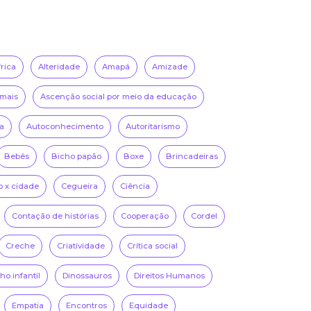
frica
Alteridade
Amapá
Amizade
mais
Ascenção social por meio da educação
a
Autoconhecimento
Autoritarismo
Bebês
Bicho papão
Boxe
Brincadeiras
 x cidade
Cegueira
Ciência
Contação de histórias
Cooperação
Cordel
Creche
Criatividade
Crítica social
o infantil
Dinossauros
Direitos Humanos
Empatia
Encontros
Equidade