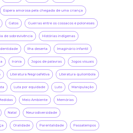
Espera amorosa pela chegada de uma criança
Gatos
Guerras entre os cossacos e poloneses
ria de sobrevivência
Histórias indígenas
Identidade
Ilha deserta
Imaginário infantil
na
Ironia
Jogos de palavras
Jogos visuais
a
Literatura Negroafetiva
Literatura quilombola
sta
Luta por equidade
Luto
Manipulação
Medidas
Meio Ambiente
Memórias
Natal
Neurodiversidade
ça
Oralidade
Parentalidade
Passatempos