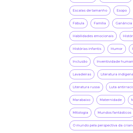
Escalas de tamanho
Esopo
Fábula
Família
Ganância
Habilidades emocionais
Histó
Histórias infantis
Humor
Inclusão
Inventividade huma
Lavadeiras
Literatura indígen
Literatura russa
Luta antirraci
Marabaixo
Maternidade
Mitologia
Mundos fantásticos
O mundo pela perspectiva da crian