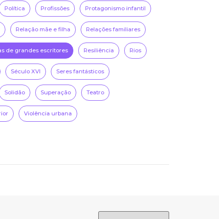
Política
Profissões
Protagonismo infantil
Relação mãe e filha
Relações familiares
as de grandes escritores
Resiliência
Rios
Século XVI
Seres fantásticos
Solidão
Superação
Teatro
rior
Violência urbana