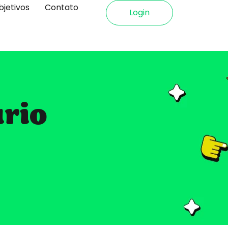
bjetivos
Contato
Login
ário