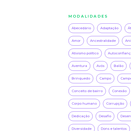
MODALIDADES
Abecedário
Adaptação
Á
Amor
Ancestralidade
Ani
Ativismo político
Autoconfianç
Aventura
Avós
Balão
Brinquedo
Campo
Campo
Conceito de bairro
Conexão
Corpo humano
Corrupção
Dedicação
Desafio
Desenh
Diversidade
Dons e talentos