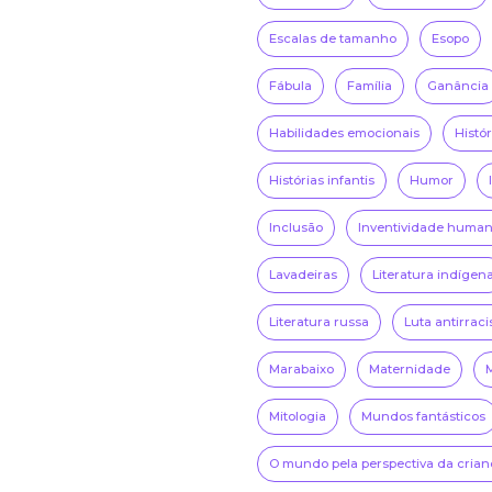
Escalas de tamanho
Esopo
Fábula
Família
Ganância
Habilidades emocionais
Histó
Histórias infantis
Humor
Inclusão
Inventividade huma
Lavadeiras
Literatura indígen
Literatura russa
Luta antirraci
Marabaixo
Maternidade
Mitologia
Mundos fantásticos
O mundo pela perspectiva da crian