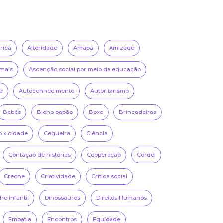
frica
Alteridade
Amapá
Amizade
mais
Ascenção social por meio da educação
a
Autoconhecimento
Autoritarismo
Bebês
Bicho papão
Boxe
Brincadeiras
 x cidade
Cegueira
Ciência
Contação de histórias
Cooperação
Cordel
Creche
Criatividade
Crítica social
o infantil
Dinossauros
Direitos Humanos
Empatia
Encontros
Equidade