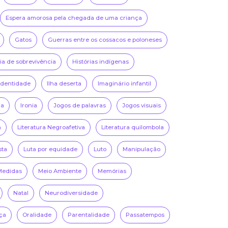
Espera amorosa pela chegada de uma criança
Gatos
Guerras entre os cossacos e poloneses
ria de sobrevivência
Histórias indígenas
Identidade
Ilha deserta
Imaginário infantil
na
Ironia
Jogos de palavras
Jogos visuais
a
Literatura Negroafetiva
Literatura quilombola
sta
Luta por equidade
Luto
Manipulação
Medidas
Meio Ambiente
Memórias
Natal
Neurodiversidade
ça
Oralidade
Parentalidade
Passatempos