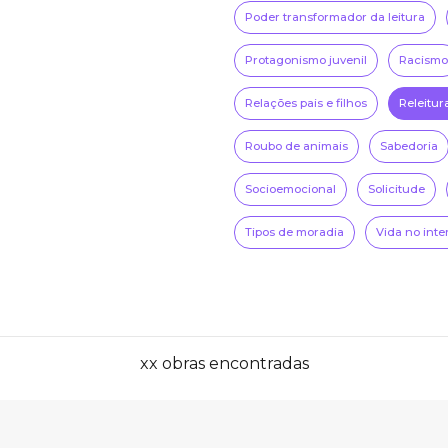
Poder transformador da leitura
Protagonismo juvenil
Racismo
Relações pais e filhos
Releitur
Roubo de animais
Sabedoria
Socioemocional
Solicitude
Tipos de moradia
Vida no inte
xx obras encontradas