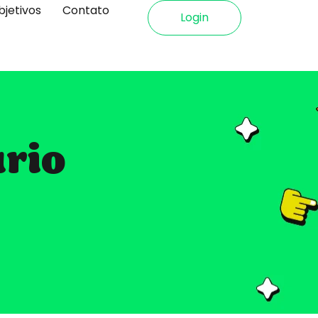
bjetivos
Contato
Login
ário