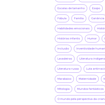
Escalas de tamanho
Esopo
Fábula
Família
Ganância
Habilidades emocionais
Histó
Histórias infantis
Humor
Inclusão
Inventividade huma
Lavadeiras
Literatura indígen
Literatura russa
Luta antirraci
Marabaixo
Maternidade
Mitologia
Mundos fantásticos
O mundo pela perspectiva da crian