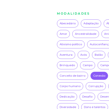
MODALIDADES
Abecedário
Adaptação
Á
Amor
Ancestralidade
Ani
Ativismo político
Autoconfianç
Aventura
Avós
Balão
Brinquedo
Campo
Campo
Conceito de bairro
Conexão
Corpo humano
Corrupção
Dedicação
Desafio
Desenh
Diversidade
Dons e talentos