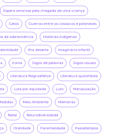
Espera amorosa pela chegada de uma criança
Gatos
Guerras entre os cossacos e poloneses
ria de sobrevivência
Histórias indígenas
Identidade
Ilha deserta
Imaginário infantil
na
Ironia
Jogos de palavras
Jogos visuais
a
Literatura Negroafetiva
Literatura quilombola
sta
Luta por equidade
Luto
Manipulação
Medidas
Meio Ambiente
Memórias
Natal
Neurodiversidade
ça
Oralidade
Parentalidade
Passatempos