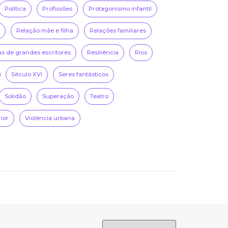
Política
Profissões
Protagonismo infantil
Relação mãe e filha
Relações familiares
as de grandes escritores
Resiliência
Rios
Século XVI
Seres fantásticos
Solidão
Superação
Teatro
rior
Violência urbana