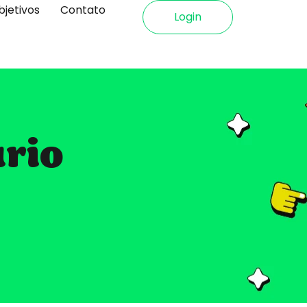
bjetivos
Contato
Login
ário