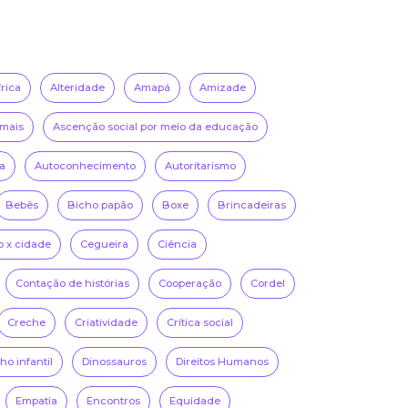
frica
Alteridade
Amapá
Amizade
mais
Ascenção social por meio da educação
a
Autoconhecimento
Autoritarismo
Bebês
Bicho papão
Boxe
Brincadeiras
 x cidade
Cegueira
Ciência
Contação de histórias
Cooperação
Cordel
Creche
Criatividade
Crítica social
o infantil
Dinossauros
Direitos Humanos
Empatia
Encontros
Equidade