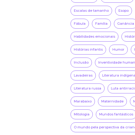
Escalas de tamanho
Esopo
Fábula
Família
Ganância
Habilidades emocionais
Histó
Histórias infantis
Humor
Inclusão
Inventividade huma
Lavadeiras
Literatura indígen
Literatura russa
Luta antirraci
Marabaixo
Maternidade
Mitologia
Mundos fantásticos
O mundo pela perspectiva da crian