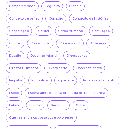
Campo x cidade
Cegueira
Ciência
Conceito de bairro
Conexão
Contação de histórias
Cooperação
Cordel
Corpo humano
Corrupção
Creche
Criatividade
Crítica social
Dedicação
Desafio
Desenho infantil
Dinossauros
Direitos Humanos
Diversidade
Dons e talentos
Empatia
Encontros
Equidade
Escalas de tamanho
Esopo
Espera amorosa pela chegada de uma criança
Fábula
Família
Ganância
Gatos
Guerras entre os cossacos e poloneses