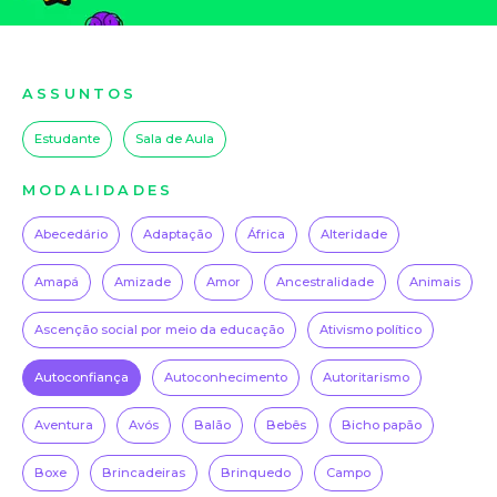
ASSUNTOS
Estudante
Sala de Aula
MODALIDADES
Abecedário
Adaptação
África
Alteridade
Amapá
Amizade
Amor
Ancestralidade
Animais
Ascenção social por meio da educação
Ativismo político
Autoconfiança
Autoconhecimento
Autoritarismo
Aventura
Avós
Balão
Bebês
Bicho papão
Boxe
Brincadeiras
Brinquedo
Campo