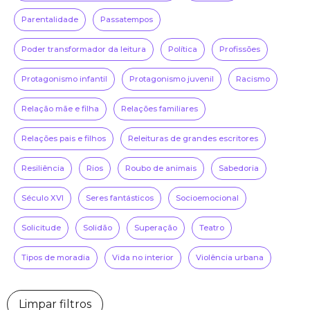
Parentalidade
Passatempos
Poder transformador da leitura
Política
Profissões
Protagonismo infantil
Protagonismo juvenil
Racismo
Relação mãe e filha
Relações familiares
Relações pais e filhos
Releituras de grandes escritores
Resiliência
Rios
Roubo de animais
Sabedoria
Século XVI
Seres fantásticos
Socioemocional
Solicitude
Solidão
Superação
Teatro
Tipos de moradia
Vida no interior
Violência urbana
Limpar filtros