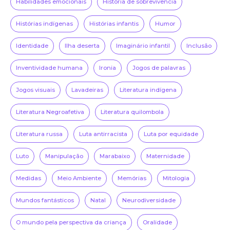
Habilidades emocionais
História de sobrevivência
Histórias indígenas
Histórias infantis
Humor
Identidade
Ilha deserta
Imaginário infantil
Inclusão
Inventividade humana
Ironia
Jogos de palavras
Jogos visuais
Lavadeiras
Literatura indígena
Literatura Negroafetiva
Literatura quilombola
Literatura russa
Luta antirracista
Luta por equidade
Luto
Manipulação
Marabaixo
Maternidade
Medidas
Meio Ambiente
Memórias
Mitologia
Mundos fantásticos
Natal
Neurodiversidade
O mundo pela perspectiva da criança
Oralidade